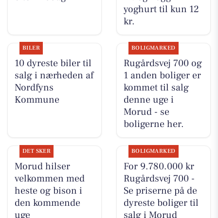
yoghurt til kun 12
kr.
BILER
BOLIGMARKED
10 dyreste biler til
Rugårdsvej 700 og
salg i nærheden af
1 anden boliger er
Nordfyns
kommet til salg
Kommune
denne uge i
Morud - se
boligerne her.
DET SKER
BOLIGMARKED
Morud hilser
For 9.780.000 kr
velkommen med
Rugårdsvej 700 -
heste og bison i
Se priserne på de
den kommende
dyreste boliger til
uge
salg i Morud