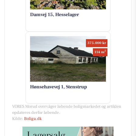
Damvej 15, Hesselager
375.000 kr
2
114 m
Hønsehavevej 1, Stenstrup
VORES Morud overvåger løbende boligmarkedet og artiklen
opdateres derfor løbende.
Kilde:
Boliga.dk