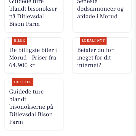
Guidede ture
Seneste
blandt bisonokser
dødsannoncer og
på Ditlevsdal
afdøde i Morud
Bison Farm
BILER
LOKALT NYT
De billigste biler i
Betaler du for
Morud - Priser fra
meget for dit
64.900 kr
internet?
DET SKER
Guidede ture
blandt
bisonokserne på
Ditlevsdal Bison
Farm