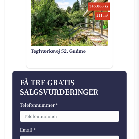
345.000 kr
2
211 m
Teglværksvej 52, Gudme
FÅ TRE GRATIS
SALGSVURDERINGER
Telefonnummer *
Email *