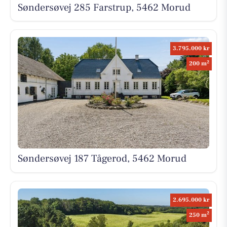
Søndersøvej 285 Farstrup, 5462 Morud
3.795.000 kr
2
200 m
Søndersøvej 187 Tågerod, 5462 Morud
2.695.000 kr
2
250 m