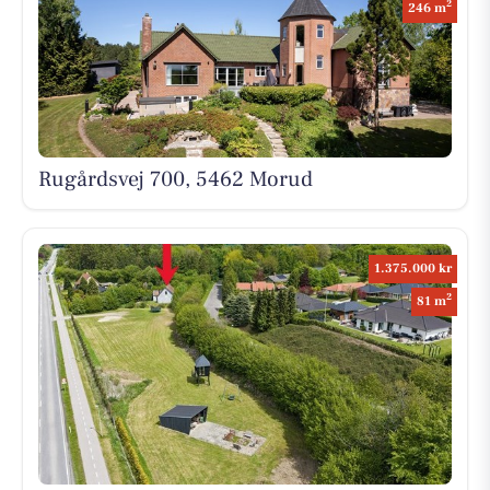
2
246 m
Rugårdsvej 700, 5462 Morud
1.375.000 kr
2
81 m