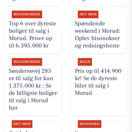
BOLIGMARKED
DET SKER
Top 6 over dyreste
Spændende
boliger til salg i
weekend i Morud:
Morud. Priser op
Oplev bisonokser
til 6.395.000 kr
og redningsheste
BOLIGMARKED
BILER
Søndersøvej 285
Pris op til 414.900
er til salg for kun
kr! Se de dyreste
1.375.000 kr.: Se
biler til salg i
de billigste boliger
Morud
til salg i Morud
her
DET SKER
MINDEORD