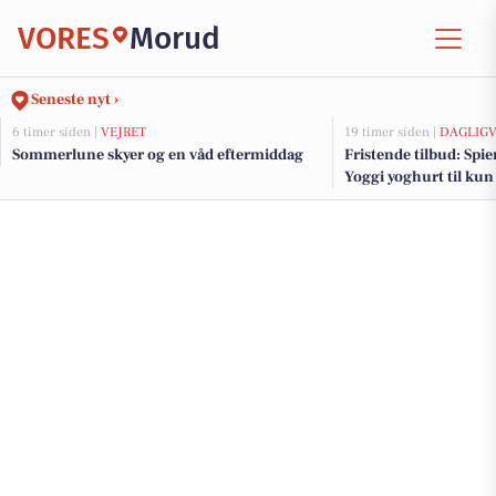
VORES
Morud
Seneste nyt ›
6 timer siden |
VEJRET
19 timer siden |
DAGLIGV
Sommerlune skyer og en våd eftermiddag
Fristende tilbud: Spier
Yoggi yoghurt til kun 