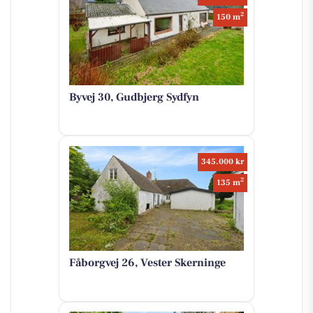
2
150 m
Byvej 30, Gudbjerg Sydfyn
345.000 kr
2
135 m
Fåborgvej 26, Vester Skerninge