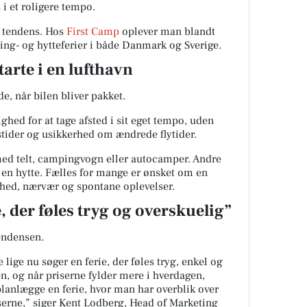
i et roligere tempo.
 tendens. Hos
First Camp
oplever man blandt
ing- og hytteferier i både Danmark og Sverige.
tarte i en lufthavn
e, når bilen bliver pakket.
hed for at tage afsted i sit eget tempo, uden
stider og usikkerhed om ændrede flytider.
ed telt, campingvogn eller autocamper. Andre
i en hytte. Fælles for mange er ønsket om en
frihed, nærvær og spontane oplevelser.
, der føles tryg og overskuelig”
ndensen.
ige nu søger en ferie, der føles tryg, enkel og
en, og når priserne fylder mere i hverdagen,
 planlægge en ferie, hvor man har overblik over
serne,” siger Kent Lodberg, Head of Marketing