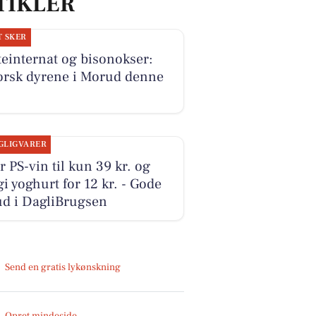
TIKLER
T SKER
einternat og bisonokser:
orsk dyrene i Morud denne
GLIGVARER
r PS-vin til kun 39 kr. og
i yoghurt for 12 kr. - Gode
ud i DagliBrugsen
Send en gratis lykønskning
Opret mindeside