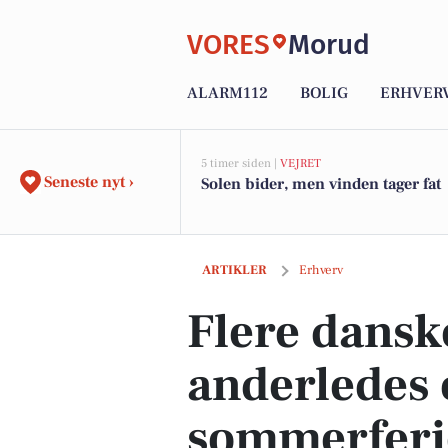
VORES
Morud
ALARM112
BOLIG
ERHVER
5 timer siden |
VEJRET
Seneste nyt ›
Solen bider, men vinden tager fat
Flere danskere tænker anderledes om 
ARTIKLER
Erhverv
Flere dansk
anderledes
sommerferie