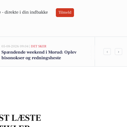
 -
direkte i din indbakke
Tilmeld
05-08-2026 09:04 |
DET SKER
02-08-2026 16:04
‹
›
Spændende weekend i Morud: Oplev
Spier PS-vin 
bisonokser og redningsheste
yoghurt for 1
DagliBrugse
ST LÆSTE