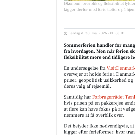
Økonomi, overblik og fleksibilitet fyl
kigger derfor mod ferie tættere på hje
Lørdag d. 30. maj 2026 - kl. 08:01
Sommerferien handler for mange
fra hverdagen. Men når ferien sk
fleksibilitet mere end tidligere
En undersøgelse fra
VisitDenmark
overvejer at holde ferie i Danmark 
priser, geopolitisk usikkerhed o
deres valg af rejsemål.
Samtidig har
Forbrugerrådet Tæn
hvis prisen på en pakkerejse ændre
at flere kan have fokus på at væl
nemmere at få overblik over.
Det betyder ikke nødvendigvis, at
kigger efter ferieformer, hvor tran