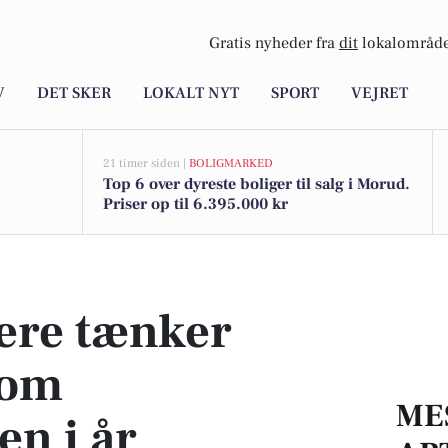
Gratis nyheder fra
dit
lokalområde
V
DET SKER
LOKALT NYT
SPORT
VEJRET
21 timer siden |
BOLIGMARKED
Top 6 over dyreste boliger til salg i Morud.
Priser op til 6.395.000 kr
sommerferien i år
ere tænker
 om
ME
n i år