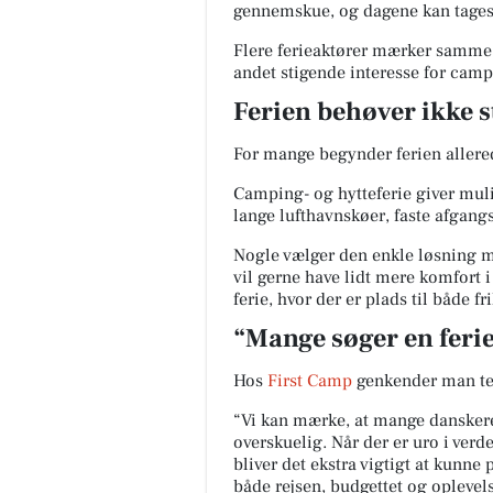
gennemskue, og dagene kan tages 
Flere ferieaktører mærker samme
andet stigende interesse for camp
Ferien behøver ikke s
For mange begynder ferien allered
Camping- og hytteferie giver mulig
lange lufthavnskøer, faste afgang
Nogle vælger den enkle løsning m
vil gerne have lidt mere komfort 
ferie, hvor der er plads til både 
“Mange søger en ferie
Hos
First Camp
genkender man te
“Vi kan mærke, at mange danskere l
overskuelig. Når der er uro i verd
bliver det ekstra vigtigt at kunne
både rejsen, budgettet og oplevel