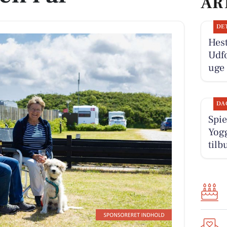
AR
DE
Hest
Udf
uge
DA
Spie
Yogg
tilb