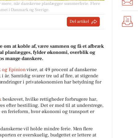
der mere, når danskerne planlægger sommerferie. Flere
mmet i Danmark og Sverige.
Del artikel
 om at koble af, være sammen og få et afbræk
al planlægges, fylder økonomi, overblik og
 hos mange danskere.
 og Epinion
viser, at 49 procent af danskerne
i år. Samtidig svarer tre ud af fire, at stigende
g ændringer i privatøkonomien har betydning for
k
beskrevet, hvilke rettigheder forbrugere har,
s efter bestilling. Det er med til at understrege,
ge en ferieform, hvor økonomi og transport er
 danskerne vil holde mindre ferie. Men flere
sporten er overskuelig, budgettet er lettere at