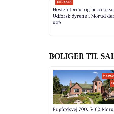
DET SKER
Hesteinternat og bisonokse
Udforsk dyrene i Morud de
uge
BOLIGER TIL SA
9.780.0
2
Rugårdsvej 700, 5462 Moru