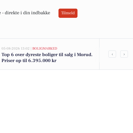
 -
direkte i din indbakke
Tilmeld
05-08-2026 13:02 |
BOLIGMARKED
05-08-2026 09:04
‹
›
Top 6 over dyreste boliger til salg i Morud.
Spændende w
Priser op til 6.395.000 kr
bisonokser 