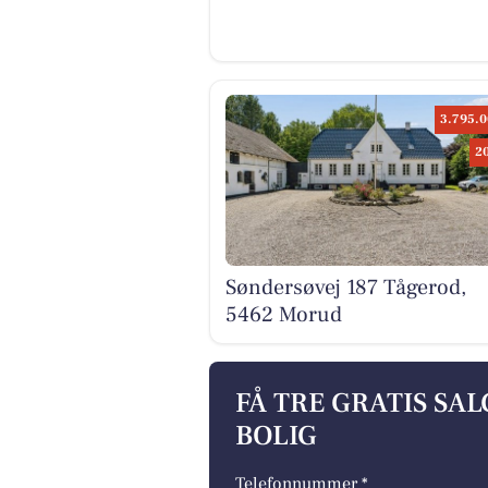
3.795.0
2
Søndersøvej 187 Tågerod,
5462 Morud
FÅ TRE GRATIS SA
BOLIG
Telefonnummer *