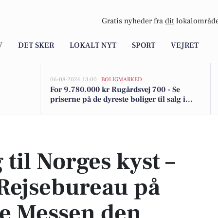
Gratis nyheder fra
dit
lokalområde
V
DET SKER
LOKALT NYT
SPORT
VEJRET
06-08-2026 13:00 |
BOLIGMARKED
For 9.780.000 kr Rugårdsvej 700 - Se
priserne på de dyreste boliger til salg i
Morud
k Rejsebureau på Ferie for Alle Messen den 20. til 22. februar
til Norges kyst –
Rejsebureau på
lle Messen den