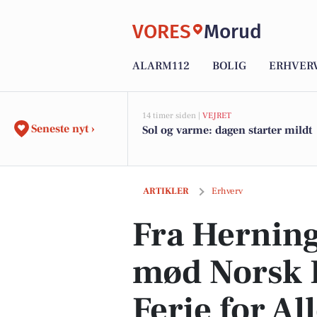
VORES
Morud
ALARM112
BOLIG
ERHVER
14 timer siden |
VEJRET
Seneste nyt ›
Sol og varme: dagen starter mildt
Fra Herning til Norges kyst – mød Nors
ARTIKLER
Erhverv
Fra Herning 
mød Norsk 
Ferie for A