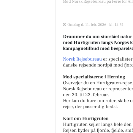
Mød Norsk Rejsebureau på Ferie for All
Onsdag d. 11. feb. 2026 - kl. 12:51
Drømmer du om storslået natur og
med Hurtigruten langs Norges kys
kampagnetilbud med besparelser
Norsk Rejsebureau
er specialister
danske rejsende nordpå mod fjorde
Mød specialisterne i Herning
Overvejer du en Hurtigruten-rejse
Norsk Rejsebureau er repræsenter
den 20. til 22. februar.
Her kan du høre om ruter, skibe og
rejse, der passer dig bedst.
Kort om Hurtigruten
Hurtigruten sejler langs hele den 
Rejsen byder på fjorde, fjelde, s