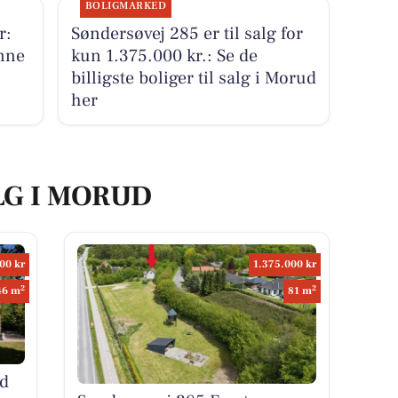
BOLIGMARKED
r:
Søndersøvej 285 er til salg for
nne
kun 1.375.000 kr.: Se de
billigste boliger til salg i Morud
her
LG I MORUD
00 kr
1.375.000 kr
2
2
46 m
81 m
d