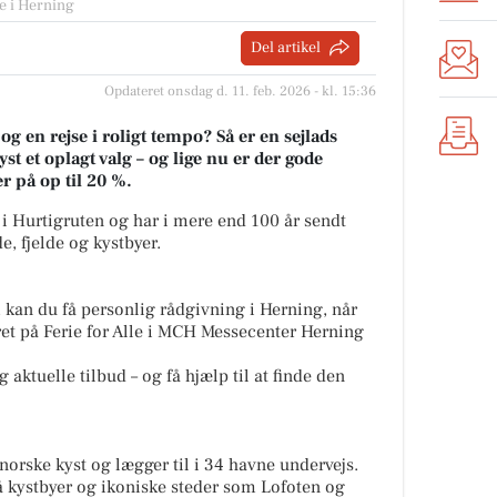
e i Herning
Del artikel
Opdateret onsdag d. 11. feb. 2026 - kl. 15:36
 en rejse i roligt tempo? Så er en sejlads
t et oplagt valg – og lige nu er der gode
 på op til 20 %.
 i Hurtigruten og har i mere end 100 år sendt
, fjelde og kystbyer.
, kan du få personlig rådgivning i Herning, når
et på Ferie for Alle i MCH Messecenter Herning
 aktuelle tilbud – og få hjælp til at finde den
norske kyst og lægger til i 34 havne undervejs.
må kystbyer og ikoniske steder som Lofoten og