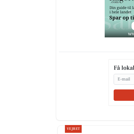
Få loka
Email
VEJRET