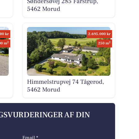
Søndersøvej 285 Farstrup,
5462 Morud
00 kr
2.695.000 kr
2
2
00 m
250 m
Himmelstrupvej 74 Tågerod,
5462 Morud
LGSVURDERINGER AF DIN
Email *