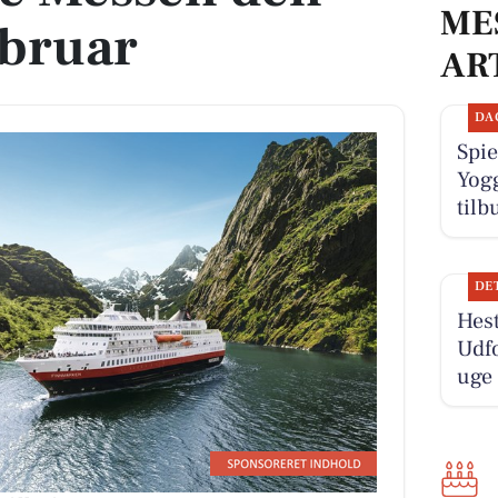
ME
februar
AR
DA
Spie
Yogg
tilb
DE
Hest
Udf
uge