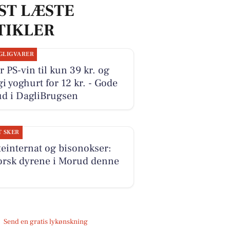
ST LÆSTE
TIKLER
GLIGVARER
r PS-vin til kun 39 kr. og
i yoghurt for 12 kr. - Gode
ud i DagliBrugsen
T SKER
einternat og bisonokser:
orsk dyrene i Morud denne
Send en gratis lykønskning