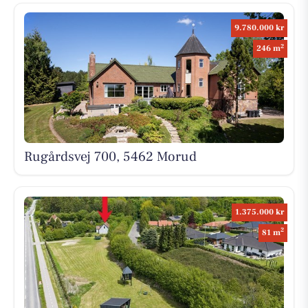
9.780.000 kr
2
246 m
Rugårdsvej 700, 5462 Morud
1.375.000 kr
2
81 m