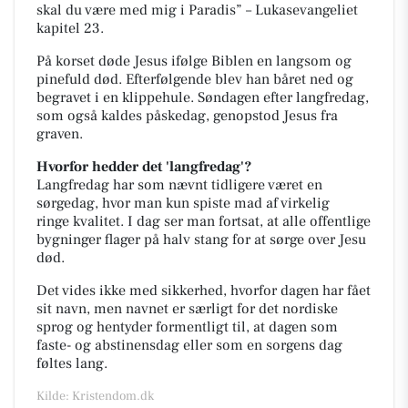
skal
du være med mig i Paradis” – Lukasevangeliet
kapitel 23.
På korset døde Jesus ifølge Biblen en langsom og
pinefuld død. Efterfølgende blev han båret ned
og
begravet i en klippehule. Søndagen efter langfredag,
som også kaldes påskedag, genopstod
Jesus fra
graven.
Hvorfor hedder det 'langfredag'?
Langfredag har som nævnt tidligere været en
sørgedag, hvor man kun spiste mad af virkelig
ringe
kvalitet. I dag ser man fortsat, at alle offentlige
bygninger flager på halv stang for at sørge over
Jesu
død.
Det vides ikke med sikkerhed, hvorfor dagen har fået
sit navn, men navnet er særligt for det
nordiske
sprog og hentyder formentligt til, at dagen som
faste- og abstinensdag eller som en
sorgens dag
føltes lang.
Kilde: Kristendom.dk