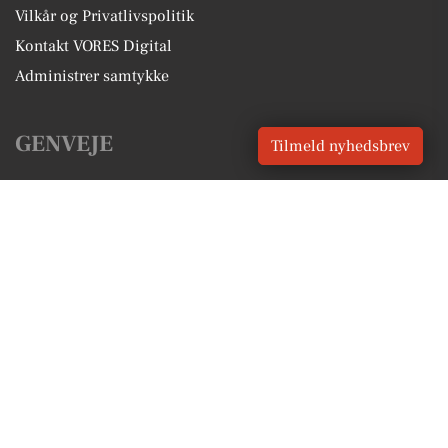
Vilkår og Privatlivspolitik
Kontakt VORES Digital
Administrer samtykke
GENVEJE
Tilmeld nyhedsbrev
Seneste nyt fra Morud
Vores lokale erhverv
Kalenderen for Morud
Fakta om Morud
Erhvervsartikler
Nordfyns Kommune
Få en gratis salgsvurdering
Sponsoreret indhold