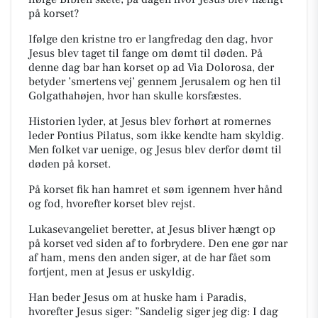
på korset?
Ifølge den kristne tro er langfredag den dag, hvor
Jesus blev taget til fange om dømt til døden. På
d
enne dag bar han korset op ad Via Dolorosa, der
betyder ’smertens vej’ gennem Jerusalem og hen til
Golgathahøjen, hvor han skulle korsfæstes.
Historien lyder, at Jesus blev forhørt at romernes
leder Pontius Pilatus, som ikke kendte ham
skyldig.
Men folket var uenige, og Jesus blev derfor dømt til
døden på korset.
På korset fik han hamret et søm igennem hver hånd
og fod, hvorefter korset blev rejst.
Lukasevangeliet beretter, at Jesus bliver hængt op
på korset ved siden af to forbrydere. Den ene
gør nar
af ham, mens den anden siger, at de har fået som
fortjent, men at Jesus er uskyldig.
Han beder Jesus om at huske ham i Paradis,
hvorefter Jesus siger: ”Sandelig siger jeg dig: I dag