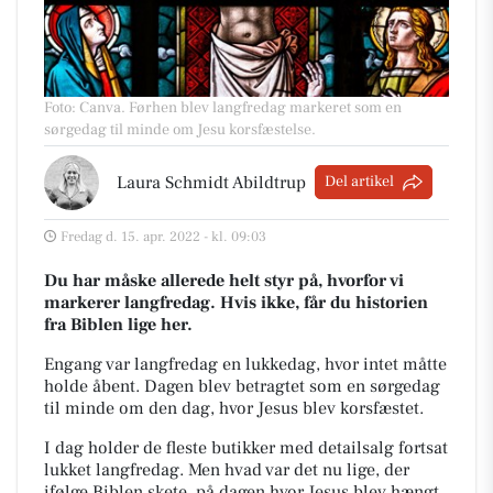
Foto: Canva
.
Førhen blev langfredag markeret som en
sørgedag til minde om Jesu korsfæstelse.
Laura Schmidt Abildtrup
Del artikel
Fredag d. 15. apr. 2022 - kl. 09:03
Du har måske allerede helt styr på, hvorfor vi
markerer langfredag. Hvis ikke, får du historien
fra Biblen
lige her.
Engang var langfredag en lukkedag, hvor intet måtte
holde åbent. Dagen blev betragtet som en
sørgedag
til minde om den dag, hvor Jesus blev korsfæstet.
I dag holder de fleste butikker med detailsalg fortsat
lukket langfredag. Men hvad var det nu lige, der
ifølge Biblen skete, på dagen hvor Jesus blev hængt