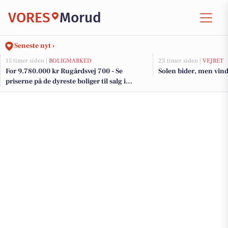
VORES
Morud
Seneste nyt ›
15 timer siden |
BOLIGMARKED
23 timer siden |
VEJRET
For 9.780.000 kr Rugårdsvej 700 - Se
Solen bider, men vind
priserne på de dyreste boliger til salg i
Morud