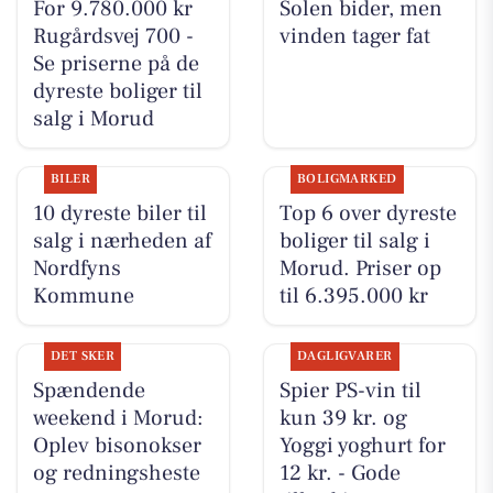
For 9.780.000 kr
Solen bider, men
Rugårdsvej 700 -
vinden tager fat
Se priserne på de
dyreste boliger til
salg i Morud
BILER
BOLIGMARKED
10 dyreste biler til
Top 6 over dyreste
salg i nærheden af
boliger til salg i
Nordfyns
Morud. Priser op
Kommune
til 6.395.000 kr
DET SKER
DAGLIGVARER
Spændende
Spier PS-vin til
weekend i Morud:
kun 39 kr. og
Oplev bisonokser
Yoggi yoghurt for
og redningsheste
12 kr. - Gode