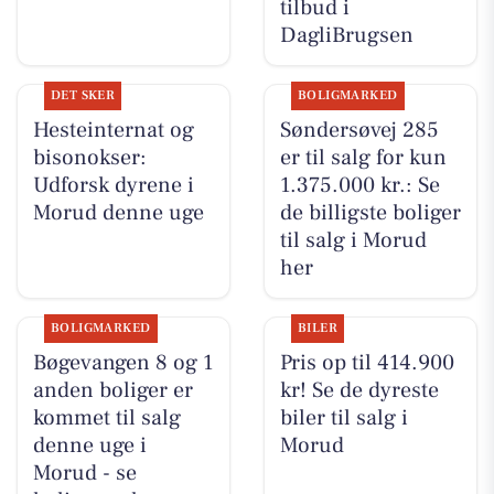
tilbud i
DagliBrugsen
DET SKER
BOLIGMARKED
Hesteinternat og
Søndersøvej 285
bisonokser:
er til salg for kun
Udforsk dyrene i
1.375.000 kr.: Se
Morud denne uge
de billigste boliger
til salg i Morud
her
BOLIGMARKED
BILER
Bøgevangen 8 og 1
Pris op til 414.900
anden boliger er
kr! Se de dyreste
kommet til salg
biler til salg i
denne uge i
Morud
Morud - se