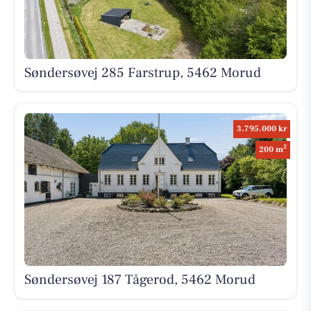
Søndersøvej 285 Farstrup, 5462 Morud
3.795.000 kr
2
200 m
Søndersøvej 187 Tågerod, 5462 Morud