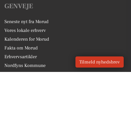
GENVEJE
Seneste nyt fra Morud
Vores lokale erhverv
Kalenderen for Morud
Fakta om Morud
Erhvervsartikler
Tilmeld nyhedsbrev
Nordfyns Kommune
Få en gratis salgsvurdering
Sponsoreret indhold
Vores Digital © 2026
Kontakt VORES Digital
CVR: 41179082