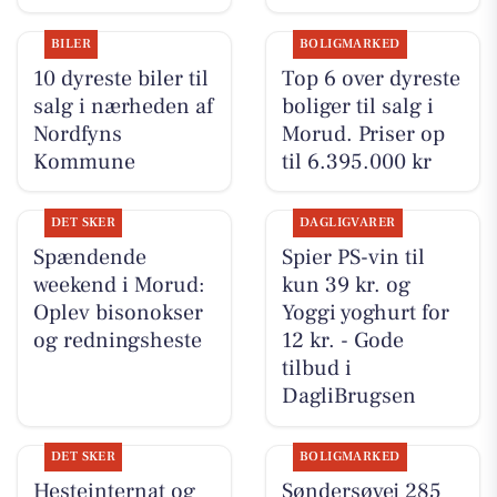
BILER
BOLIGMARKED
10 dyreste biler til
Top 6 over dyreste
salg i nærheden af
boliger til salg i
Nordfyns
Morud. Priser op
Kommune
til 6.395.000 kr
DET SKER
DAGLIGVARER
Spændende
Spier PS-vin til
weekend i Morud:
kun 39 kr. og
Oplev bisonokser
Yoggi yoghurt for
og redningsheste
12 kr. - Gode
tilbud i
DagliBrugsen
DET SKER
BOLIGMARKED
Hesteinternat og
Søndersøvej 285