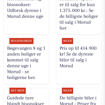
bisonokser:
er til salg for kun
Udforsk dyrene i
1.375.000 kr.: Se
Morud denne uge
de billigste boliger
til salg i Morud
her
BOLIGMARKED
BILER
Bøgevangen 8 og 1
Pris op til 414.900
anden boliger er
kr! Se de dyreste
kommet til salg
biler til salg i
denne uge i
Morud
Morud - se
boligerne her.
DET SKER
BILER
Guidede ture
De billigste biler i
blandt bisonokser
Morud - Priser fra