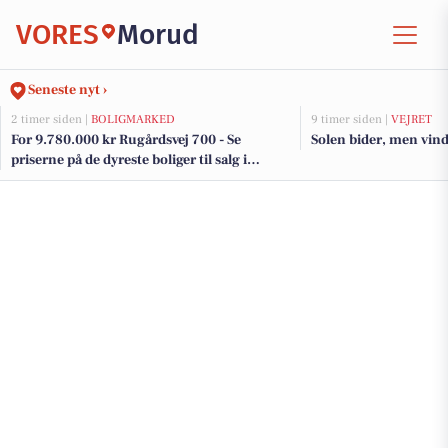
VORES
Morud
Seneste nyt ›
2 timer siden |
BOLIGMARKED
9 timer siden |
VEJRET
For 9.780.000 kr Rugårdsvej 700 - Se
Solen bider, men vind
priserne på de dyreste boliger til salg i
Morud