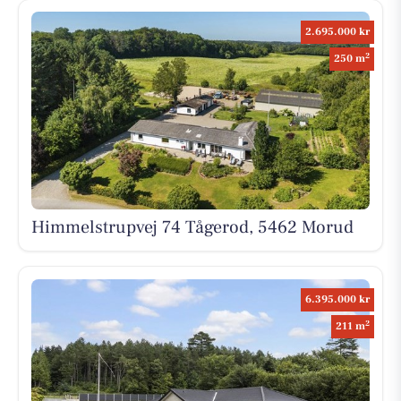
2.695.000 kr
2
250 m
Himmelstrupvej 74 Tågerod, 5462 Morud
6.395.000 kr
2
211 m