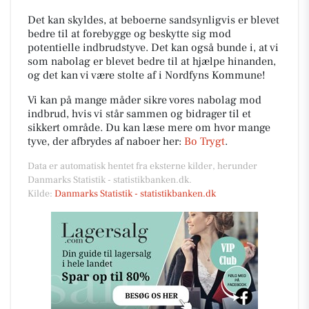
Det kan skyldes, at beboerne sandsynligvis er blevet
bedre til at forebygge og beskytte sig mod
potentielle indbrudstyve. Det kan også bunde i, at vi
som nabolag er blevet bedre til at hjælpe hinanden,
og det kan vi være stolte af i Nordfyns Kommune!
Vi kan på mange måder sikre vores nabolag mod
indbrud, hvis vi står sammen og bidrager til et
sikkert område. Du kan læse mere om hvor mange
tyve, der afbrydes af naboer her:
Bo Trygt
.
Data er automatisk hentet fra eksterne kilder, herunder
Danmarks Statistik - statistikbanken.dk.
Kilde:
Danmarks Statistik - statistikbanken.dk