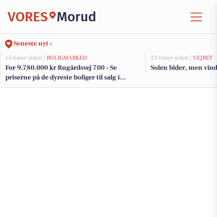
VORES
Morud
Seneste nyt ›
15 timer siden |
BOLIGMARKED
23 timer siden |
VEJRET
For 9.780.000 kr Rugårdsvej 700 - Se
Solen bider, men vind
priserne på de dyreste boliger til salg i
Morud