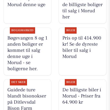
Morud denne uge
de billigste boliger
til salg i Morud
her
BOLIGMARKED
BILER
Bøgevangen 8 og 1
Pris op til 414.900
anden boliger er
kr! Se de dyreste
kommet til salg
biler til salg i
denne uge i
Morud
Morud - se
boligerne her.
DET SKER
BILER
Guidede ture
De billigste biler i
blandt bisonokser
Morud - Priser fra
på Ditlevsdal
64.900 kr
Bison Farm