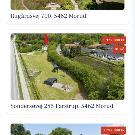
Rugårdsvej 700, 5462 Morud
1.375.000 kr
2
81 m
Søndersøvej 285 Farstrup, 5462 Morud
3.795.000 kr