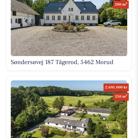
2
200 m
Søndersøvej 187 Tågerod, 5462 Morud
2.695.000 kr
2
250 m