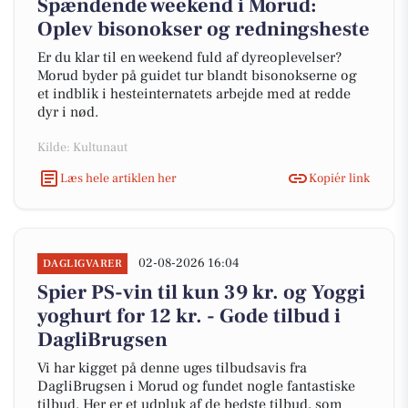
Spændende weekend i Morud:
Oplev bisonokser og redningsheste
Er du klar til en weekend fuld af dyreoplevelser?
Morud byder på guidet tur blandt bisonokserne og
et indblik i hesteinternatets arbejde med at redde
dyr i nød.
Kilde: Kultunaut
Læs hele artiklen her
Kopiér link
02-08-2026 16:04
DAGLIGVARER
Spier PS-vin til kun 39 kr. og Yoggi
yoghurt for 12 kr. - Gode tilbud i
DagliBrugsen
Vi har kigget på denne uges tilbudsavis fra
DagliBrugsen i Morud og fundet nogle fantastiske
tilbud. Her er et udpluk af de bedste tilbud, som