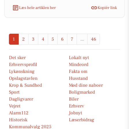
Læs hele artiklen her
Kopiér link
1
2
3
4
5
6
7
...
46
Det sker
Lokalt nyt
Erhvervsprofil
Mindeord
Lykønskning
Fakta om
Opslagstavlen
Husstand
Krop & Sundhed
Mød dine naboer
Sport
Boligmarked
Dagligvarer
Biler
Vejret
Erhverv
Alarm112
Jobnyt
Historisk
Læserbidrag
Kommunalvalg 2025