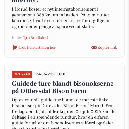
internet?
I Morud koster et nyt internetabonnement i
gennemsnit 389 kr. om måneden. På to minutter
kan du se, hvad nyt internet koster for dig lige nu –
og om der er penge at spare ved at skifte.
Kilde:
TjekBredbånd
Læs hele artiklen her
Kopiér link
24-06-2026 07:05
DET SKER
Guidede ture blandt bisonokserne
på Ditlevsdal Bison Farm
Oplev en unik guidet tur blandt de majestætiske
bisonokser på Ditlevsdal Bison Farm i Morud. Fra
fredag den 3. juli til lørdag den 25. juli 2026 kan du
deltage i en spændende rundtur, hvor en erfaren
guide fortæller om bisonoksernes adfærd og deler
sjove historier fra hverdagen.