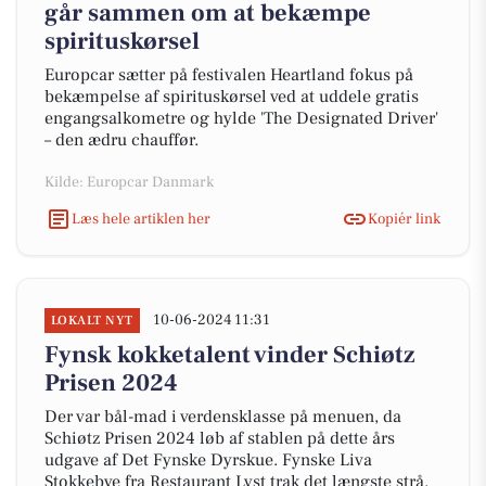
går sammen om at bekæmpe
spirituskørsel
Europcar sætter på festivalen Heartland fokus på
bekæmpelse af spirituskørsel ved at uddele gratis
engangsalkometre og hylde 'The Designated Driver'
– den ædru chauffør.
Kilde: Europcar Danmark
Læs hele artiklen her
Kopiér link
10-06-2024 11:31
LOKALT NYT
Fynsk kokketalent vinder Schiøtz
Prisen 2024
Der var bål-mad i verdensklasse på menuen, da
Schiøtz Prisen 2024 løb af stablen på dette års
udgave af Det Fynske Dyrskue. Fynske Liva
Stokkebye fra Restaurant Lyst trak det længste strå.