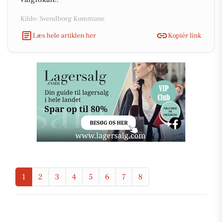
Kilde: Svendborg Kommune
Læs hele artiklen her
Kopiér link
1
2
3
4
5
6
7
8