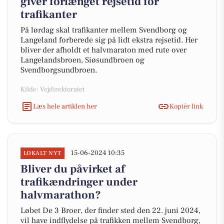
giver forlænget rejsetid for
trafikanter
På lørdag skal trafikanter mellem Svendborg og
Langeland forberede sig på lidt ekstra rejsetid. Her
bliver der afholdt et halvmaraton med rute over
Langelandsbroen, Siøsundbroen og
Svendborgsundbroen.
Kilde: Vejdirektoratet
Læs hele artiklen her
Kopiér link
15-06-2024 10:35
LOKALT NYT
Bliver du påvirket af
trafikændringer under
halvmarathon?
Løbet De 3 Broer, der finder sted den 22. juni 2024,
vil have indflydelse på trafikken mellem Svendborg,