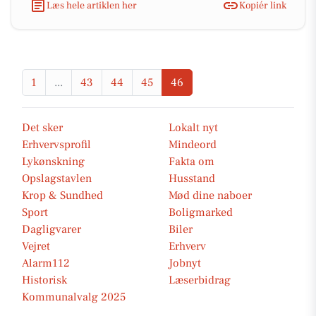
Læs hele artiklen her
Kopiér link
1
...
43
44
45
46
Det sker
Lokalt nyt
Erhvervsprofil
Mindeord
Lykønskning
Fakta om
Opslagstavlen
Husstand
Krop & Sundhed
Mød dine naboer
Sport
Boligmarked
Dagligvarer
Biler
Vejret
Erhverv
Alarm112
Jobnyt
Historisk
Læserbidrag
Kommunalvalg 2025