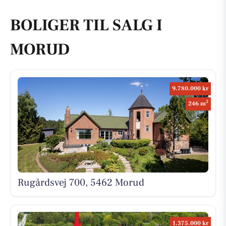
BOLIGER TIL SALG I
MORUD
9.780.000 kr
2
246 m
Rugårdsvej 700, 5462 Morud
1.375.000 kr