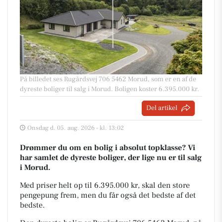
På billedet ses Rugårdsvej 706 5462 Morud, som er en af de
dyreste boliger til salg i Morud. Boligen koster 6.395.000 kr.
Del artikel
Onsdag d. 05. aug. 2026 - kl. 13:02
Drømmer du om en bolig i absolut topklasse? Vi
har samlet de dyreste boliger, der lige nu er til salg
i Morud.
Med priser helt op til 6.395.000 kr, skal den store
pengepung frem, men du får også det bedste af det
bedste.