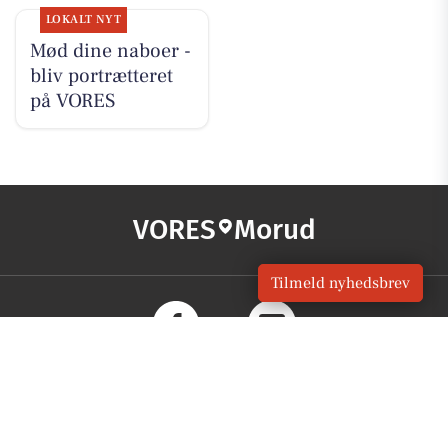
LOKALT NYT
Mød dine naboer -
bliv portrætteret
på VORES
VORES
Morud
Tilmeld nyhedsbrev
OM VORES DIGITAL
Om os