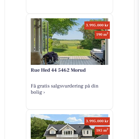
3.995.000 kr
2
190 m
Rue Hed 44 5462 Morud
Få gratis salgsvurdering på din
bolig ›
3.995.000 kr
2
185 m