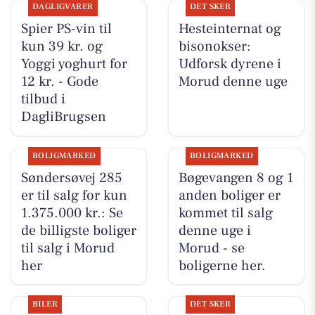
DAGLIGVARER
DET SKER
Spier PS-vin til
Hesteinternat og
kun 39 kr. og
bisonokser:
Yoggi yoghurt for
Udforsk dyrene i
12 kr. - Gode
Morud denne uge
tilbud i
DagliBrugsen
BOLIGMARKED
BOLIGMARKED
Søndersøvej 285
Bøgevangen 8 og 1
er til salg for kun
anden boliger er
1.375.000 kr.: Se
kommet til salg
de billigste boliger
denne uge i
til salg i Morud
Morud - se
her
boligerne her.
BILER
DET SKER