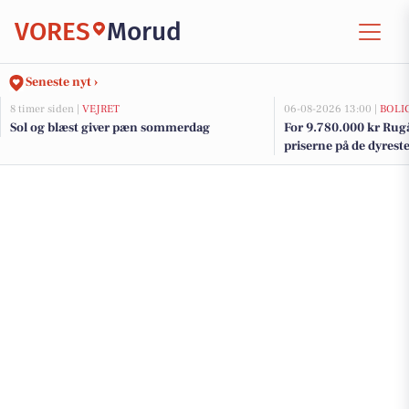
VORES
Morud
Seneste nyt ›
8 timer siden |
VEJRET
06-08-2026 13:00 |
BOLI
Sol og blæst giver pæn sommerdag
For 9.780.000 kr Rugå
priserne på de dyreste 
Morud