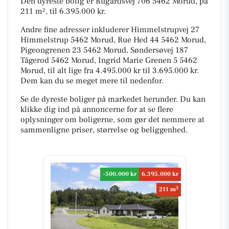
Den dyreste bolig er Rugårdsvej 706 5462 Morud, på
211 m², til 6.395.000 kr.
Andre fine adresser inkluderer Himmelstrupvej 27
Himmelstrup 5462 Morud, Rue Hed 44 5462 Morud,
Pigeongrenen 23 5462 Morud, Søndersøvej 187
Tågerod 5462 Morud, Ingrid Marie Grenen 5 5462
Morud, til alt lige fra 4.495.000 kr til 3.695.000 kr.
Dem kan du se meget mere til nedenfor.
Se de dyreste boliger på markedet herunder. Du kan
klikke dig ind på annoncerne for at se flere
oplysninger om boligerne, som gør det nemmere at
sammenligne priser, størrelse og beliggenhed.
-500.000 kr
6.395.000 kr
2
211 m