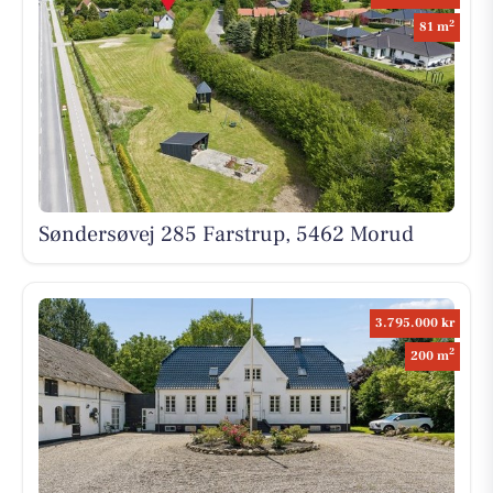
2
81 m
Søndersøvej 285 Farstrup, 5462 Morud
3.795.000 kr
2
200 m