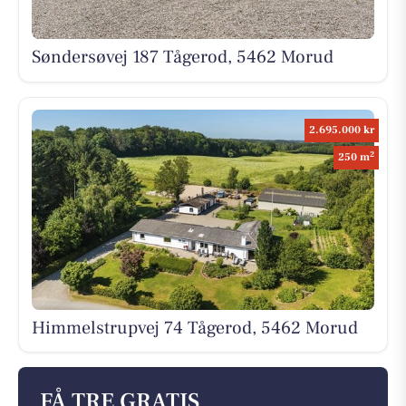
Søndersøvej 187 Tågerod, 5462 Morud
2.695.000 kr
2
250 m
Himmelstrupvej 74 Tågerod, 5462 Morud
FÅ TRE GRATIS