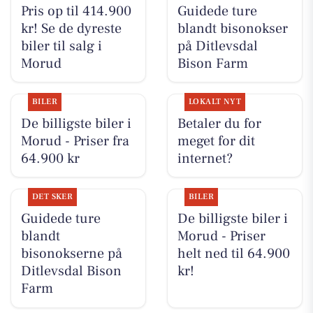
Pris op til 414.900
Guidede ture
kr! Se de dyreste
blandt bisonokser
biler til salg i
på Ditlevsdal
Morud
Bison Farm
BILER
LOKALT NYT
De billigste biler i
Betaler du for
Morud - Priser fra
meget for dit
64.900 kr
internet?
DET SKER
BILER
Guidede ture
De billigste biler i
blandt
Morud - Priser
bisonokserne på
helt ned til 64.900
Ditlevsdal Bison
kr!
Farm