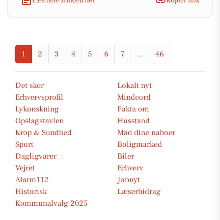
Læs hele artiklen her
Kopiér link
1
2
3
4
5
6
7
...
46
Det sker
Lokalt nyt
Erhvervsprofil
Mindeord
Lykønskning
Fakta om
Opslagstavlen
Husstand
Krop & Sundhed
Mød dine naboer
Sport
Boligmarked
Dagligvarer
Biler
Vejret
Erhverv
Alarm112
Jobnyt
Historisk
Læserbidrag
Kommunalvalg 2025