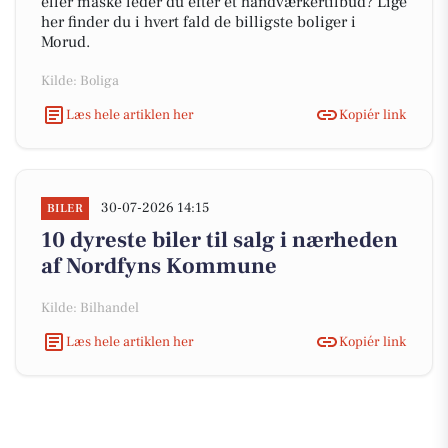
eller måske leder du efter et håndværkertilbud? Lige
her finder du i hvert fald de billigste boliger i
Morud.
Kilde: Boliga
Læs hele artiklen her
Kopiér link
30-07-2026 14:15
BILER
10 dyreste biler til salg i nærheden
af Nordfyns Kommune
Kilde: Bilhandel
Læs hele artiklen her
Kopiér link