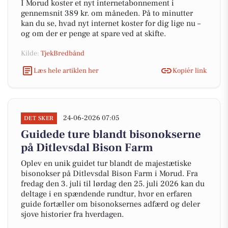
I Morud koster et nyt internetabonnement i
gennemsnit 389 kr. om måneden. På to minutter
kan du se, hvad nyt internet koster for dig lige nu –
og om der er penge at spare ved at skifte.
Kilde:
TjekBredbånd
Læs hele artiklen her
Kopiér link
24-06-2026 07:05
DET SKER
Guidede ture blandt bisonokserne
på Ditlevsdal Bison Farm
Oplev en unik guidet tur blandt de majestætiske
bisonokser på Ditlevsdal Bison Farm i Morud. Fra
fredag den 3. juli til lørdag den 25. juli 2026 kan du
deltage i en spændende rundtur, hvor en erfaren
guide fortæller om bisonoksernes adfærd og deler
sjove historier fra hverdagen.