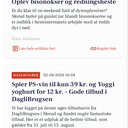
Oplev bisonokser og redningsheste
Er du klar til en weekend fuld af dyreoplevelser?
Morud byder på guidet tur blandt bisonokserne og
et indblik i hesteinternatets arbejde med at redde
dyr i nød.
Kilde: Kultunaut
Læs hele artiklen her
Kopiér link
02-08-2026 16:04
DAGLIGVARER
Spier PS-vin til kun 39 kr. og Yoggi
yoghurt for 12 kr. - Gode tilbud i
DagliBrugsen
Vi har kigget på denne uges tilbudsavis fra
DagliBrugsen i Morud og fundet nogle fantastiske
tilbud. Her er et udpluk af de bedste tilbud, som
gælder fra 31. juli til 13. august.