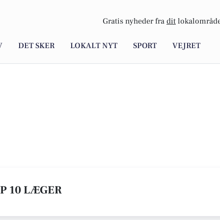
Gratis nyheder fra
dit
lokalområde
V
DET SKER
LOKALT NYT
SPORT
VEJRET
OP 10 LÆGER