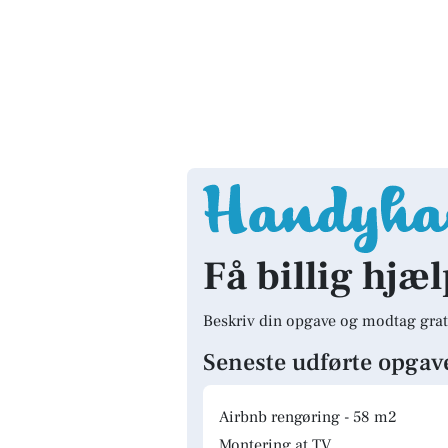
Få billig hjæ
Beskriv din opgave og modtag grat
Seneste udførte opgav
Airbnb rengøring - 58 m2
Montering at TV