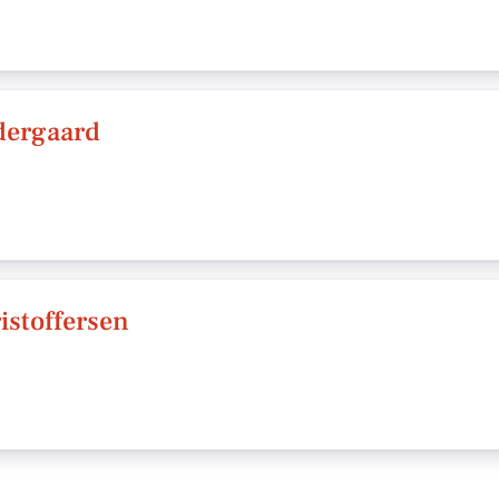
dergaard
istoffersen