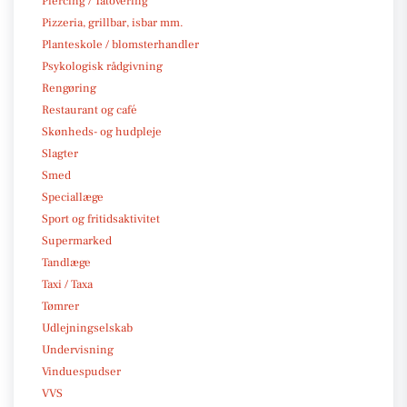
Piercing / Tatovering
Pizzeria, grillbar, isbar mm.
Planteskole / blomsterhandler
Psykologisk rådgivning
Rengøring
Restaurant og café
Skønheds- og hudpleje
Slagter
Smed
Speciallæge
Sport og fritidsaktivitet
Supermarked
Tandlæge
Taxi / Taxa
Tømrer
Udlejningselskab
Undervisning
Vinduespudser
VVS