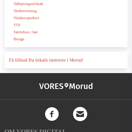
Udlejningselskab
Undervisning
Vinduespudser
VVS
Værtshus / bar
Øvrige
Få tilbud fra lokale tømrere i Morud
VORES
Morud
OM VORES DIGITAL