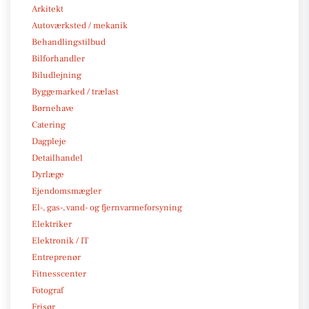
Arkitekt
Autoværksted / mekanik
Behandlingstilbud
Bilforhandler
Biludlejning
Byggemarked / trælast
Børnehave
Catering
Dagpleje
Detailhandel
Dyrlæge
Ejendomsmægler
El-, gas-, vand- og fjernvarmeforsyning
Elektriker
Elektronik / IT
Entreprenør
Fitnesscenter
Fotograf
Frisør